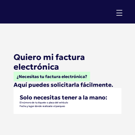
Home
PQRS
Tengo una pregunta
Quiero mi Factura
Línea de Transparencia
Cotizar mi parqueadero
Quiero mi factura 
electrónica
¿Necesitas tu factura electrónica?
Aquí puedes solicitarla fácilmente.
Solo necesitas tener a la mano:
El número de tu tiquete o placa del vehículo
Fecha y lugar donde realizaste el parqueo