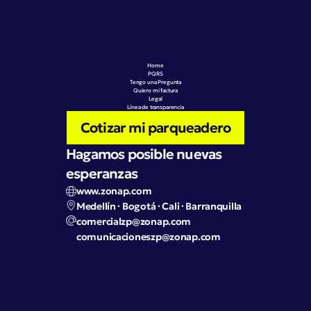
Home
PQRS
Tengo una Pregunta
Quiero mi factura
Legal
Línea de transparencia
Cotizar mi parqueadero
Hagamos posible nuevas 
esperanzas
www.zonap.com
Medellín · Bogotá · Cali · Barranquilla
comercialzp@zonap.com
comunicacioneszp@zonap.com